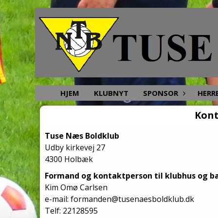
HJEM
KLUBNYT
SPONSOR
HERR
Kont
Tuse Næs Boldklub
Udby kirkevej 27
4300 Holbæk
Formand og kontaktperson til klubhus og b
Kim Omø Carlsen
e-mail: formanden@tusenaesboldklub.dk
Telf: 22128595