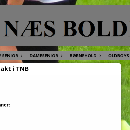
E SENIOR
DAMESENIOR
BØRNEHOLD
OLDBOYS 
akt i TNB
aner: